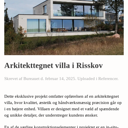
Arkitekttegnet villa i Risskov
Skrevet af
Bureauet
d.
februar 14, 2025
. Uploaded i
Referencer
.
Dette eksklusive projekt omfatter opførelsen af en arkitekttegnet
villa, hvor kvalitet, æstetik og håndværksmæssig præcision går op
i en højere enhed. Villaen er designet med et væld af spændende
og unikke detaljer, der understreger kundens ønsker.
En af de særlige konstruktionselementer i projektet er en in-situ-