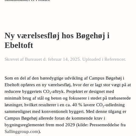
Ny værelsesfløj hos Bøgehøj i
Ebeltoft
Skrevet af
Bureauet
d.
februar 14, 2025
. Uploaded i
Referencer
.
Som en del af den bæredygtige udvikling af Campus Bøgehøj i
Ebeltoft opføres en ny værelsesfløj, hvor der er lagt stor vægt på at
reducere byggeriets CO₂-aftryk. Projektet er designet med
minimalt brug af stål og beton og fokuserer i stedet på træbaserede
løsninger, hvilket resulterer i en ca. 40 % lavere CO₂-udledning
sammenlignet med konventionelt byggeri. Med denne tilgang er
Campus Bøgehøj allerede foran de kommende krav i
bygningsreglementet frem mod 2029 (kilde: Pressemeddelse fra
Sallinggroup.com
).