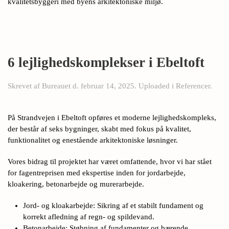
kvalitetsbyggeri med byens arkitektoniske miljø.
6 lejlighedskomplekser i Ebeltoft
Skrevet af
Bureauet
d.
februar 14, 2025
. Uploaded i
Referencer
.
På Strandvejen i Ebeltoft opføres et moderne lejlighedskompleks,
der består af seks bygninger, skabt med fokus på kvalitet,
funktionalitet og enestående arkitektoniske løsninger.
Vores bidrag til projektet har været omfattende, hvor vi har stået
for fagentreprisen med ekspertise inden for jordarbejde,
kloakering, betonarbejde og murerarbejde.
Jord- og kloakarbejde: Sikring af et stabilt fundament og
korrekt afledning af regn- og spildevand.
Betonarbejde: Støbning af fundamenter og bærende