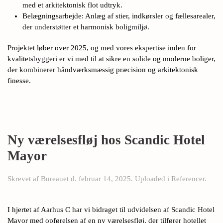
med et arkitektonisk flot udtryk.
Belægningsarbejde: Anlæg af stier, indkørsler og fællesarealer,
der understøtter et harmonisk boligmiljø.
Projektet løber over 2025, og med vores ekspertise inden for
kvalitetsbyggeri er vi med til at sikre en solide og moderne boliger,
der kombinerer håndværksmæssig præcision og arkitektonisk
finesse.
Ny værelsesfløj hos Scandic Hotel
Mayor
Skrevet af
Bureauet
d.
februar 14, 2025
. Uploaded i
Referencer
.
I hjertet af Aarhus C har vi bidraget til udvidelsen af Scandic Hotel
Mayor med opførelsen af en ny værelsesfløj, der tilfører hotellet