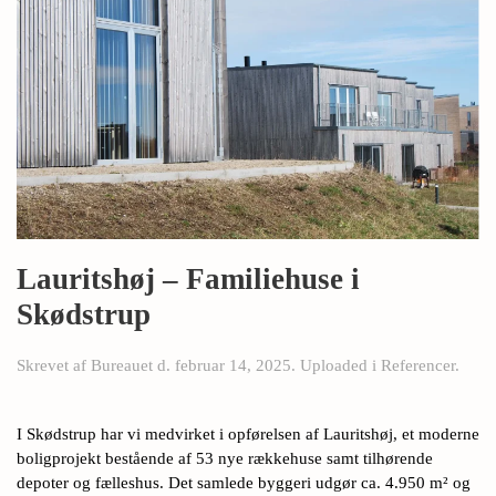
Lauritshøj – Familiehuse i
Skødstrup
Skrevet af
Bureauet
d.
februar 14, 2025
. Uploaded i
Referencer
.
I Skødstrup har vi medvirket i opførelsen af Lauritshøj, et moderne
boligprojekt bestående af 53 nye rækkehuse samt tilhørende
depoter og fælleshus. Det samlede byggeri udgør ca. 4.950 m² og