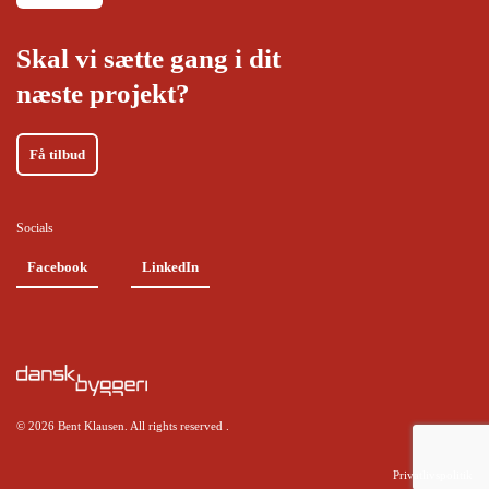
Skal vi sætte gang i dit
næste projekt?
Få tilbud
Socials
Facebook
LinkedIn
Read
Read
©
2026
Bent Klausen. All rights reserved
.
more
more
Privatlivspolitik