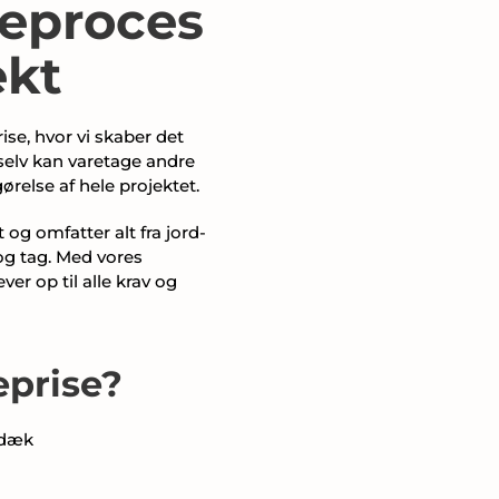
geproces
ekt
ise, hvor vi skaber det
selv kan varetage andre
relse af hele projektet.
og omfatter alt fra jord-
og tag. Med vores
ver op til alle krav og
eprise?
ndæk