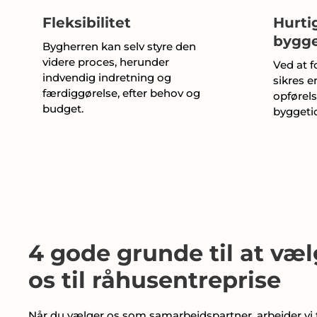
Fleksibilitet
Hurti
bygg
Bygherren kan selv styre den
videre proces, herunder
Ved at 
indvendig indretning og
sikres e
færdiggørelse, efter behov og
opførels
budget.
byggeti
4 gode grunde til at væ
os til råhusentreprise
Når du vælger os som samarbejdspartner, arbejder vi