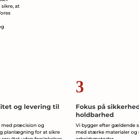
sikre, at
Vores
og
3
itet og levering til
Fokus på sikkerhe
holdbarhed
r med præcision og
Vi bygger efter gældende 
 planlægning for at sikre
med stærke materialer og 
 resultat uden forsinkelser.
arbejdsmetoder.