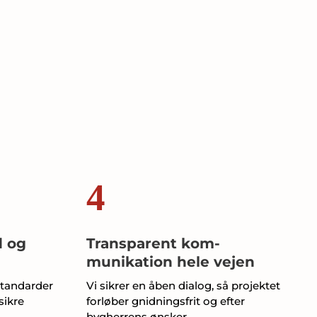
4
d og
Transparent kom­
munikation hele vejen
standarder
Vi sikrer en åben dialog, så projektet
sikre
forløber gnidningsfrit og efter
bygherrens ønsker.