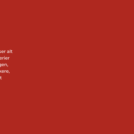
er alt
erier
gen,
ere,
t