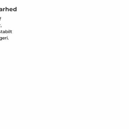
barhed
f
,
tabilt
eri.