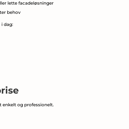
er lette facadeløsninger
fter behov
 i dag:
rise
 enkelt og professionelt.