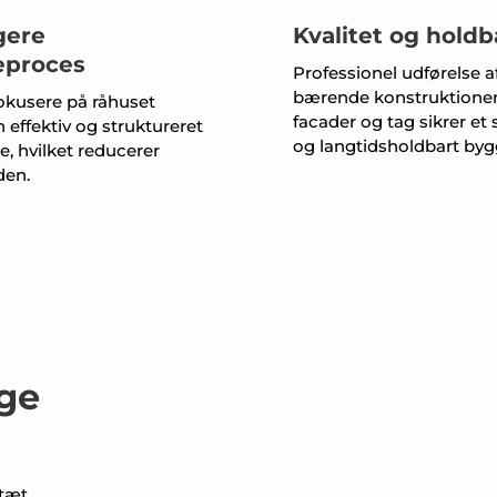
gere
Kvalitet og hold
eproces
Professionel udførelse a
bærende konstruktioner
fokusere på råhuset
facader og tag sikrer et s
n effektiv og struktureret
og langtidsholdbart bygg
e, hvilket reducerer
den.
lge
 tæt