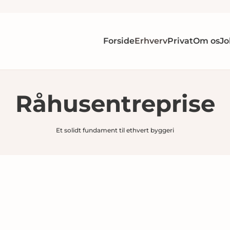
Forside
Erhverv
Privat
Om os
Jo
Råhusentreprise
Et solidt fundament til ethvert byggeri