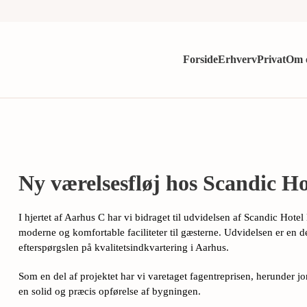
Ny
Forside
Erhverv
Privat
Om 
værelsesfløj
hos
Scandic
Hotel
Mayor
Ny værelsesfløj hos Scandic H
I hjertet af Aarhus C har vi bidraget til udvidelsen af Scandic Hotel
moderne og komfortable faciliteter til gæsterne. Udvidelsen er en d
efterspørgslen på kvalitetsindkvartering i Aarhus.
Som en del af projektet har vi varetaget fagentreprisen, herunder jo
en solid og præcis opførelse af bygningen.