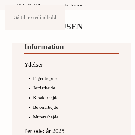
+45 86 38 11 60
info@bentklausen.dk
Gå til hovedindhold
Information
Ydelser
Fagentreprise
Jordarbejde
Kloakarbejde
Betonarbejde
Murerarbejde
Periode: år 2025