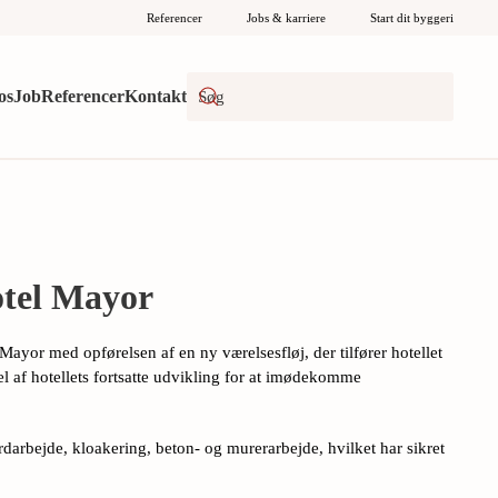
Referencer
Jobs & karriere
Start dit byggeri
os
Job
Referencer
Kontakt
otel Mayor
 Mayor med opførelsen af en ny værelsesfløj, der tilfører hotellet
el af hotellets fortsatte udvikling for at imødekomme
rdarbejde, kloakering, beton- og murerarbejde, hvilket har sikret