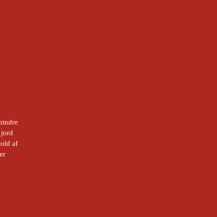
mindre
 jord
old af
er